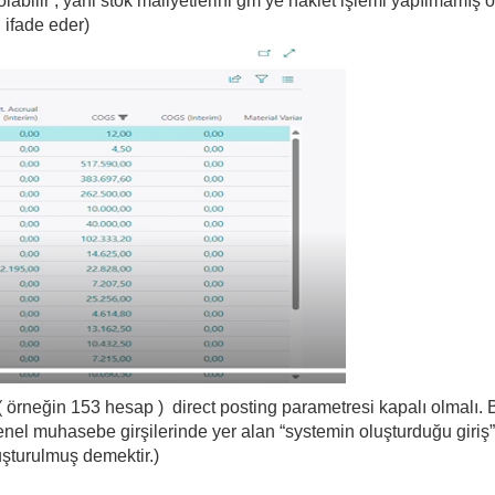
bilir , yani stok maliyetlerini gm ye naklet işlemi yapılmamış o
i ifade eder)
 örneğin 153 hesap ) direct posting parametresi kapalı olmalı. BU
nel muhasebe girşilerinde yer alan “systemin oluşturduğu giriş” ala
şturulmuş demektir.)