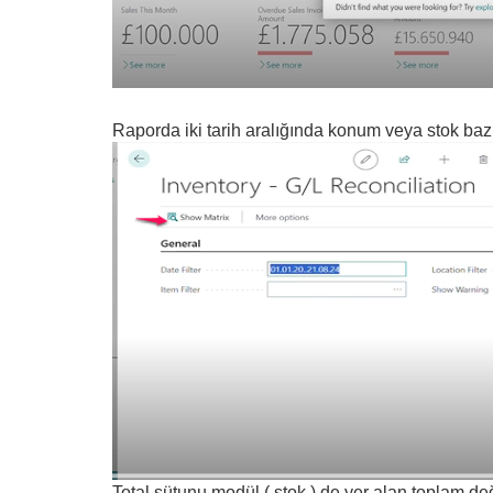
Raporda iki tarih aralığında konum veya stok bazı
Total sütunu modül ( stok ) de yer alan toplam değ