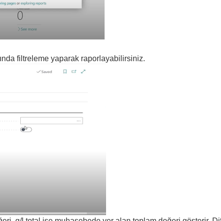
nda filtreleme yaparak raporlayabilirsiniz.
eri, g/l total ise muhasebede yer alan toplam değeri gösterir. Di