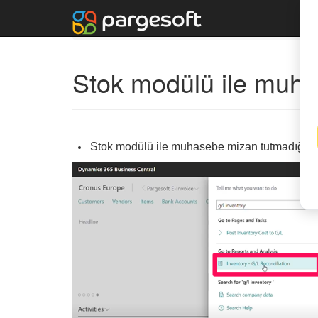
KA-01310
Stok modülü ile muh
Stok modülü ile muhasebe mizan tutmadığı duru