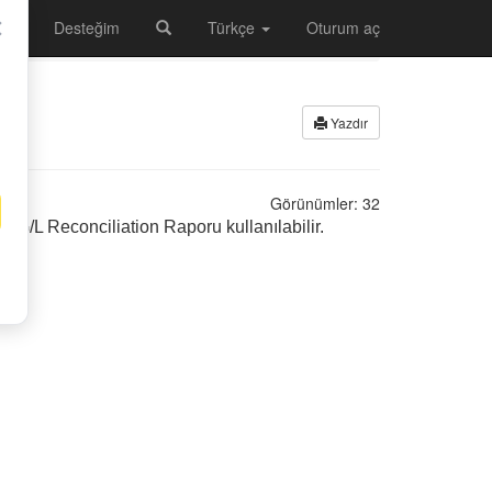
✕
lar
Desteğim
Türkçe
Oturum aç
Yazdır
Görünümler:
32
 -G/L Reconciliation Raporu kullanılabilir.