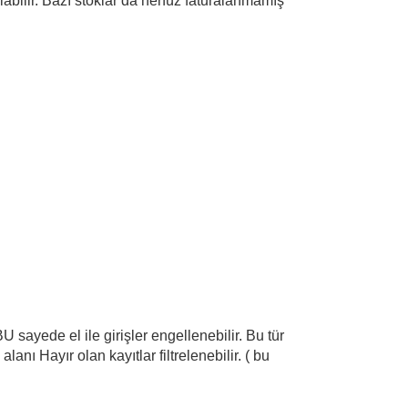
labilir. Bazı stoklar da henüz faturalanmamış
 sayede el ile girişler engellenebilir. Bu tür
nı Hayır olan kayıtlar filtrelenebilir. ( bu