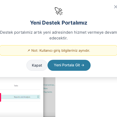
Forum
🚀
Yeni Destek Portalımız
asebe mizanı uyumsuzluğu
Destek portalımiz artık yeni adresinden hizmet vermeye devam
edecektir.
📌 Not: Kullanıcı giriş bilgileriniz aynıdır.
mlarda , farklılığı en kolay şekilde görüntülemek için Inventory
Yeni Portala Git →
Kapat