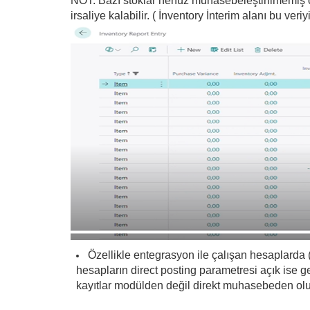
NOT: Bazı stoklar henüz muhasebeleştirilmemiş ola
irsaliye kalabilir. ( İnventory İnterim alanı bu veriy
Özellikle entegrasyon ile çalışan hesaplarda (
hesapların direct posting parametresi açık ise ge
kayıtlar modülden değil direkt muhasebeden olu